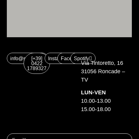
info@suonica.it
[+39]
Instagram
Facebook
Spotify
Via Tintoretto, 16
0422
1789327
31056 Roncade –
TV
LUN-VEN
10.00-13.00
15.00-18.00