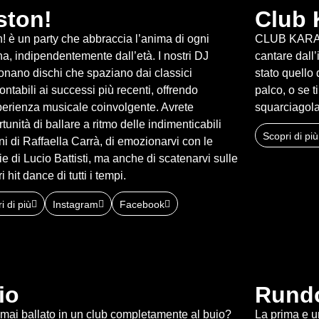
ston!
Club 
! è un party che abbraccia l’anima di ogni
CLUB KARAO
a, indipendentemente dall’età. I nostri DJ
cantare dall’
onano dischi che spaziano dai classici
stato quello 
ontabili ai successi più recenti, offrendo
palco, o se 
erienza musicale coinvolgente. Avrete
squarciagola
rtunità di ballare a ritmo delle indimenticabili
Scopri di più
i di Raffaella Carrà, di emozionarvi con le
e di Lucio Battisti, ma anche di scatenarvi sulle
i hit dance di tutti i tempi.
i di più
Instagram
Facebook
io
Rund
mai ballato in un club completamente al buio?
La prima e u