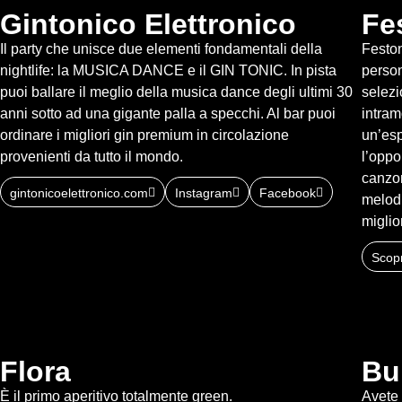
Gintonico Elettronico
Fe
Il party che unisce due elementi fondamentali della
Feston
nightlife: la MUSICA DANCE e il GIN TONIC. In pista
person
puoi ballare il meglio della musica dance degli ultimi 30
selezi
anni sotto ad una gigante palla a specchi. Al bar puoi
intram
ordinare i migliori gin premium in circolazione
un’esp
provenienti da tutto il mondo.
l’oppo
canzon
gintonicoelettronico.com
Instagram
Facebook
melodi
miglior
Scopr
Flora
Bu
È il primo aperitivo totalmente green.
Avete 