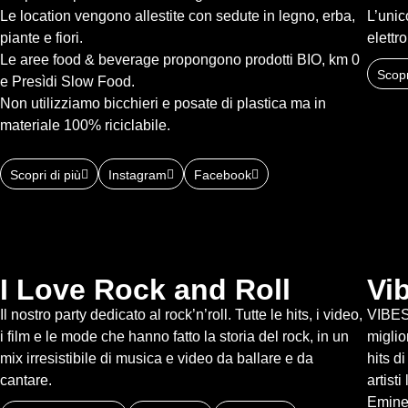
Le location vengono allestite con sedute in legno, erba,
L’unic
piante e fiori.
elettr
Le aree food & beverage propongono prodotti BIO, km 0
Scopr
e Presìdi Slow Food.
Non utilizziamo bicchieri e posate di plastica ma in
materiale 100% riciclabile.
Scopri di più
Instagram
Facebook
I Love Rock and Roll
Vi
Il nostro party dedicato al rock’n’roll. Tutte le hits, i video,
VIBES 
i film e le mode che hanno fatto la storia del rock, in un
miglio
mix irresistibile di musica e video da ballare e da
hits d
cantare.
artist
Eminem