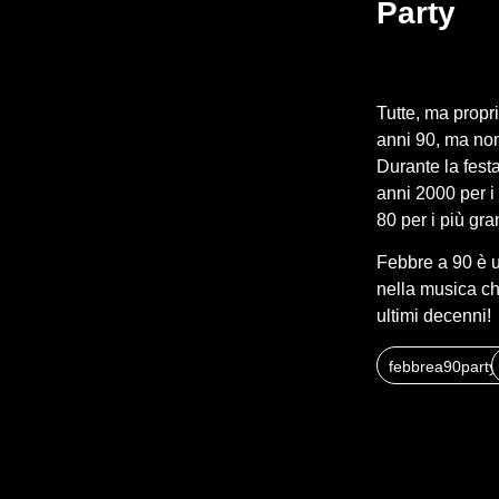
Party
Tutte, ma propri
anni 90, ma no
Durante la fest
anni 2000 per i 
80 per i più gra
Febbre a 90 è u
nella musica che
ultimi decenni!
febbrea90party.