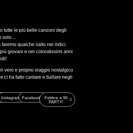
o tutte le più belle canzoni degli
n solo…
a faremo qualche salto nei mitici
più giovani e nei coloratissimi anni
ndi!
n vero e proprio viaggio nostalgico
 ci ha fatto cantare e ballare negli
it
Instagram
Facebook
Febbre a 90
PARTY!