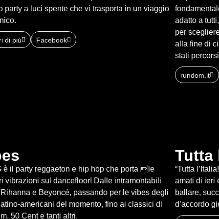
o party a luci spente che vi trasporta in un viaggio
fondamentale
onico.
adatto a tutt
per sceglie
i di più
Facebook
alla fine di
stati percorsi
rundom.it
bes
Tutta l
è il party reggaeton e hip hop che porta le
“Tutta l’Itali
ri vibrazioni sul dancefloor! Dalle intramontabili
amati di ier
i Rihanna e Beyoncé, passando per le vibes degli
ballare, suc
i latino-americani del momento, fino ai classici di
d’accordo gi
, 50 Cent e tanti altri.