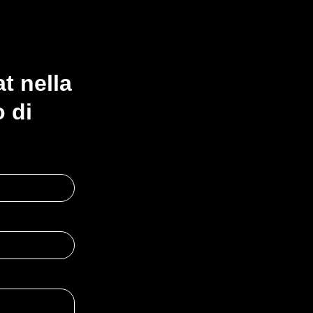
at nella
o di