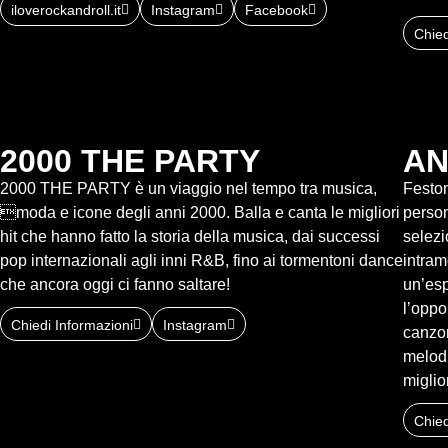
iloverockandroll.it
Instagram
Facebook
Chied
2000 THE PARTY
AN
2000 THE PARTY è un viaggio nel tempo tra musica,
Feston
moda e icone degli anni 2000. Balla e canta le migliori
person
hit che hanno fatto la storia della musica, dai successi
selezi
pop internazionali agli inni R&B, fino ai tormentoni dance
intram
che ancora oggi ci fanno saltare!
un’esp
l’oppo
Chiedi Informazioni
Instagram
canzon
melodi
miglior
Chied