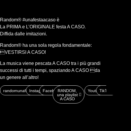
Random® #unafestaacaso è
La PRIMA e L’ORIGINALE festa A CASO.
Diffida dalle imitazioni.
Random® ha una sola regola fondamentale:
VESTIRSI A CASO!
La musica viene pescata A CASO tra i più grandi
successi di tutti i tempi, spaziando A CASO da
un genere all’altro!
randomunafestaacaso.it
Instagram
Facebook
RANDOM,
Youtube
TikTok
una playlist
A CASO