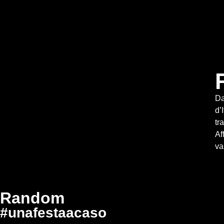
Da
d’
tr
Af
va
Random
#unafestaacaso