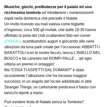
Musiche, giochi, prelibatezze per il palato ed una
ricchissima tombola
ad intrattenere i numerosissimi
ospiti nella domenica che precede il Natale.
Un invito ricevuto via mail valeva come biglietto
d’ingresso; circa 500 gli invitati, che dalle 18:30 hanno
affollato la pista del club scattandosi foto nel corner
pHNeutro
, scambiandosi auguri e giocando alle varie
attrazioni da luna park create per l’occasione: ABBATTI I
BARATTOLI (con le nostre facce), lancia L’ANELLO NEL
BOSCO e fai canestro nel ROMPI PALLE… ad ogni
vittoria un premio in omaggio!
Ma “COSA TI ASPETTI DAL DOMANI?” è stata
sicuramente l’attrazione che ha riscosso maggior
successo: in un angolo del locale addobbato in stile
Stranger Things, un cartomante prediceva il futuro con
tarocchi dipinti a mano.
Può esistere festa di Natale senza la Tombola?